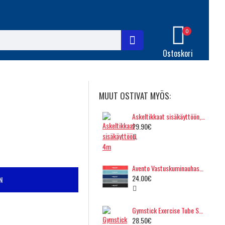
0
Ostoskori
MUUT OSTIVAT MYÖS:
Askeltikkaat sisäkäyttöön, 4m
29.90€
Avento Vastuskuminauhasetti
24.00€
N
Gymstick Exercise Tube Set, 3-in-1
28.50€