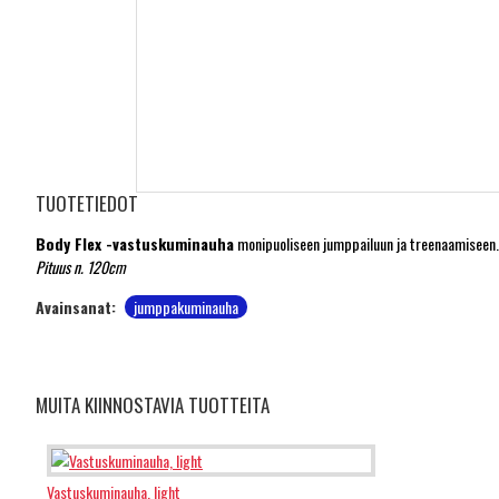
TUOTETIEDOT
Body Flex -vastuskuminauha
monipuoliseen jumppailuun ja treenaamiseen. So
Pituus n. 120cm
Avainsanat:
jumppakuminauha
MUITA KIINNOSTAVIA TUOTTEITA
Vastuskuminauha, light