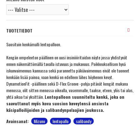
TUOTETIEDOT
Suosituin kenkämalli lentopalloon.
Kengän ompeleeton päällinen on uusi insinööritaidon näyte jossa yhdistyvät
ennen näkemättömällä tavalla istuvuus ja mukavuus. Poikkeuksellisen hyvä
iskunvaimennus kannassa sekä parannettu päkiävaimennus eivät ole tuoneet
kenkään lisää painoa, vaan kenkä on edelleen lähes höyhenen kevyt.
DynamotionFit -päällinen sekä D-Flex Groove -pohja pitävät kengät mukana
menossa, olit sitten menossa oikealla, vasemmalle, taakse, eteen, ylös tai alas,
yhtä aikaa tai yksittäin.
Lentopalloon suunniteltu kenkä, joka on
saavuttanut myös kova suosion keveytensä ansiosta
käsipalloilijoiden ja salibandynpelaajien joukossa.
Avainsanat:
Mizuno
lentopallo
salibandy