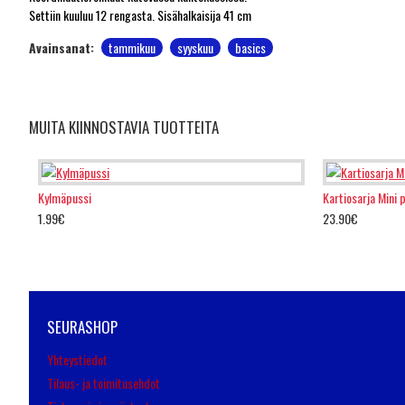
Settiin kuuluu 12 rengasta. Sisähalkaisija 41 cm
Avainsanat:
tammikuu
syyskuu
basics
MUITA KIINNOSTAVIA TUOTTEITA
Kylmäpussi
Kartiosarja Mini 
1.99€
23.90€
SEURASHOP
Yhteystiedot
Tilaus- ja toimitusehdot