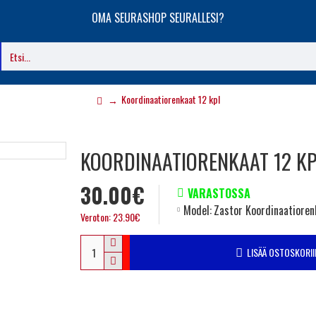
OMA SEURASHOP SEURALLESI?
Koordinaatiorenkaat 12 kpl
KOORDINAATIORENKAAT 12 K
30.00€
VARASTOSSA
Model:
Zastor Koordinaatioren
Veroton: 23.90€
LISÄÄ OSTOSKORII