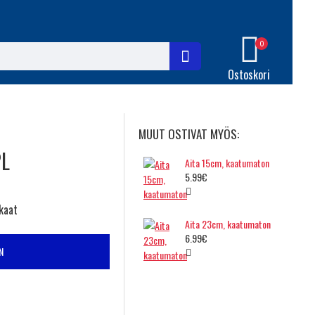
0
Ostoskori
MUUT OSTIVAT MYÖS:
PL
Aita 15cm, kaatumaton
5.99€
kaat
Aita 23cm, kaatumaton
6.99€
N