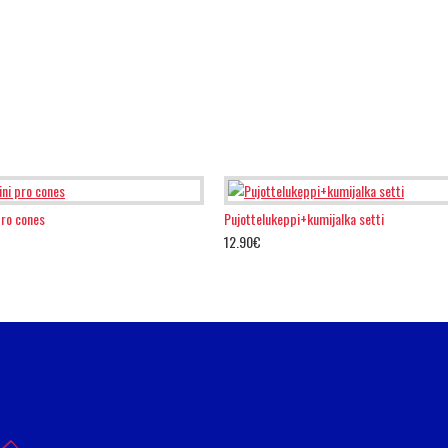
pro cones
Pujottelukeppi+kumijalka setti
12.90€