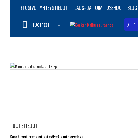
ETUSIVU
YHTEYSTIEDOT
TILAUS- JA TOIMITUSEHDOT
BLOG
TUOTTEET
All
TUOTETIEDOT
Koordinaatiorenkaat kätevässä kantokassissa.