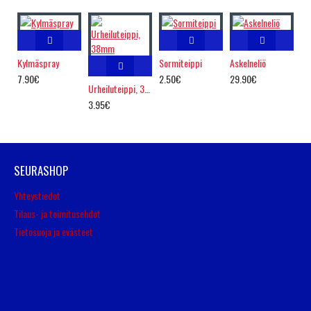
Kylmäspray
Sormiteippi
Askelneliö
7.90€
2.50€
29.90€
Urheiluteippi, 38mm
3.95€
SEURASHOP
Yhteystiedot
Tilaus- ja toimitusehdot
Tietosuoja ja evästeet