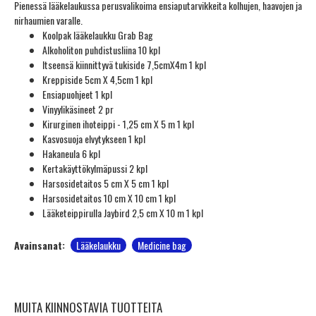
Pienessä lääkelaukussa perusvalikoima ensiaputarvikkeita kolhujen, haavojen ja
nirhaumien varalle.
Koolpak lääkelaukku Grab Bag
Alkoholiton puhdistusliina 10 kpl
Itseensä kiinnittyvä tukiside 7,5cmX4m 1 kpl
Kreppiside 5cm X 4,5cm 1 kpl
Ensiapuohjeet 1 kpl
Vinyylikäsineet 2 pr
Kirurginen ihoteippi - 1,25 cm X 5 m 1 kpl
Kasvosuoja elvytykseen 1 kpl
Hakaneula 6 kpl
Kertakäyttökylmäpussi 2 kpl
Harsosidetaitos 5 cm X 5 cm 1 kpl
Harsosidetaitos 10 cm X 10 cm 1 kpl
Lääketeippirulla Jaybird 2,5 cm X 10 m 1 kpl
Avainsanat:
Lääkelaukku
Medicine bag
MUITA KIINNOSTAVIA TUOTTEITA